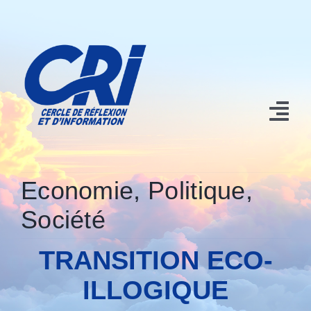
Passer
au
contenu
Tog
Nav
Accueil
Economie
,
Politique
,
Nos contributions
Société
Qui sommes nous?
TRANSITION ECO-
Conférences et Manifestations
ILLOGIQUE