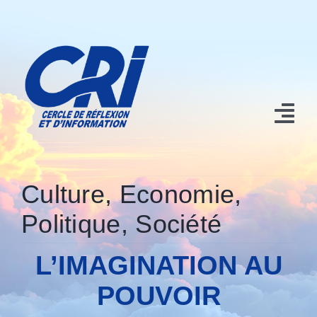
Passer
au
contenu
Tog
Nav
Accueil
Culture
,
Economie
,
Nos contributions
Politique
,
Société
Qui sommes nous?
L’IMAGINATION AU
Conférences et Manifestations
POUVOIR