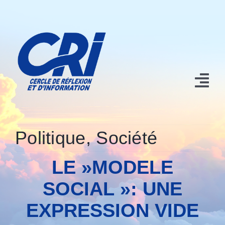
Passer
au
contenu
Tog
Nav
Accueil
Politique
,
Société
Nos contributions
LE »MODELE
Qui sommes nous?
SOCIAL »: UNE
Conférences et Manifestations
EXPRESSION VIDE