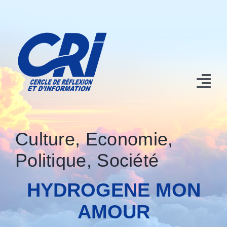
Passer
au
contenu
Tog
Nav
Accueil
Culture
,
Economie
,
Nos contributions
Politique
,
Société
Qui sommes nous?
HYDROGENE MON
Conférences et Manifestations
AMOUR