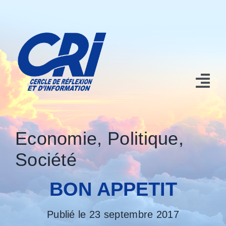
Passer
au
contenu
Tog
Nav
Accueil
Economie
,
Politique
,
Nos contributions
Société
Qui sommes nous?
BON APPETIT
Conférences et Manifestations
Publié le 23 septembre 2017