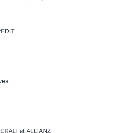
E
REDIT
ves :
NERALI et ALLIANZ