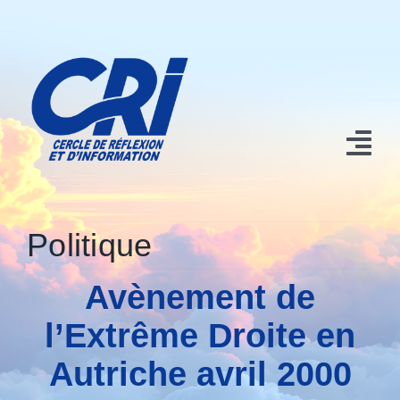
Passer
au
contenu
Tog
Nav
Accueil
Politique
Nos contributions
Avènement de
Qui sommes nous?
l’Extrême Droite en
Conférences et Manifestations
Autriche avril 2000