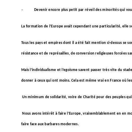
–
Devenir encore plus petit par réveil des minorités qui vou
La formation de l’Europe avait cependant une particularité, elle s
Tous les pays et empires dont il a été fait mention ci-dessus se so
résistance et de représailles, de conversion religieuses forcées sa
Mais l’individualisme et l’egoisme savent passer très vite du stade
donner à ceux qui ont moins. Cela est même vrai en France où les r
U
n minimum de solidarité, voire de Charité pour des peuples qui
Nous avons intérêt à faire l’Europe, vraisemblablement en en mod
faire face aux barbares modernes.