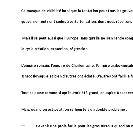
Ce manque de visibilité implique la tentation pour tous les go
gouvernements ont cédés à cette tentation, dont nous récoltons d
Mais il se peut aussi que l’Europe, sans qu’elle ne s’en rende co
le cycle création, expansion, régression.
L’empire romain, l’empire de Charlemagne, l’empire arabo-musulm
Tchécoslovaquie et bien d’autres ont éclaté. D’autres ont failli le
Tout se passe comme si après avoir été grand, on aspire à redeveni
Mais, quand on est petit, on se heurte à un double problème :
–
Devenir une proie facile pour les gros surtout quand on