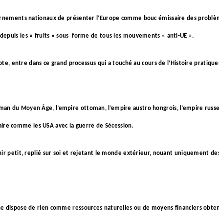
uvernements nationaux de présenter l’Europe comme bouc émissaire des probl
epuis les « fruits » sous
forme de tous les mouvements « anti-UE ».
mpte, entre dans ce grand processus qui a touché au cours de l’Histoire pratiqu
an du Moyen Âge, l’empire ottoman, l’empire austro hongrois, l’empire russe
 faire comme les USA avec la guerre de Sécession.
r petit, replié sur soi et rejetant le monde extérieur, nouant uniquement des 
 ne dispose de rien comme ressources naturelles ou de moyens financiers obten