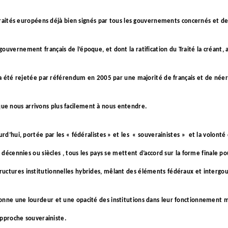
s traités européens déjà bien signés par tous les gouvernements concernés et d
gouvernement français de l’époque, et dont la ratification du Traité la créant
on a été rejetée par référendum en 2005 par une majorité de français et de néer
e nous arrivons plus facilement à nous entendre.
rd’hui, portée par les « fédéralistes » et les
« souverainistes »
et la volonté
s décennies ou siècles , tous les pays se mettent d’accord sur la forme finale p
ructures institutionnelles hybrides, mêlant des éléments fédéraux et interg
donne une lourdeur et une opacité des institutions dans leur fonctionnement 
approche souverainiste.