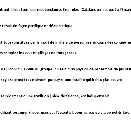
dront à leur tour leur indépendance. Exemples : Catalans par rapport à l’Espagn
e faisait de façon pacifique et démocratique !
nt tous constitués par la mort de milliers de personnes au cours des conquêtes, 
ns compter les viols et pillages en tous genres.
 de l’individu
à celui du groupe. Au sein d’un pays où de l’ensemble de plusieu
égions prospères n’aiment pas payer une fiscalité qui irait à plus pauvre.
 se réclament d’une tradition judéo-chrétienne, est indispensable.
ifiant certaines choses mais pas l’essentiel, pour ne pas être trop petits fa