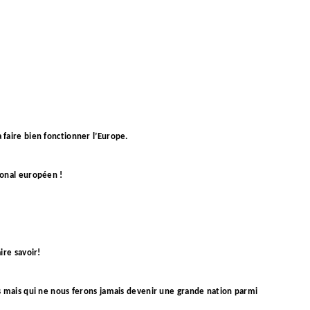
 faire bien fonctionner l’Europe.
ional européen !
ire savoir!
es mais qui ne nous ferons jamais devenir une grande nation parmi